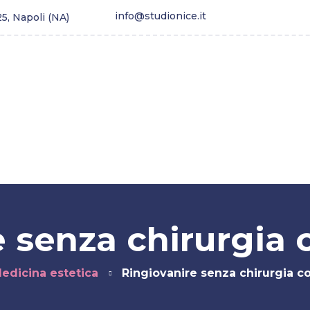
info@studionice.it
25, Napoli (NA)
estetica
Longevity
Tricologia
Dimagrimento
 senza chirurgia c
edicina estetica
Ringiovanire senza chirurgia co