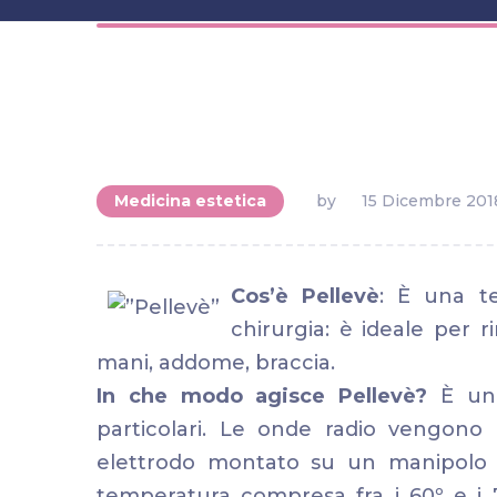
Medicina estetica
by
15 Dicembre 201
Cos’è Pellevè
: È una t
chirurgia: è ideale per ri
mani, addome, braccia.
In che modo agisce Pellevè?
È un 
particolari. Le onde radio vengono
elettrodo montato su un manipolo 
temperatura compresa fra i 60º e i 7