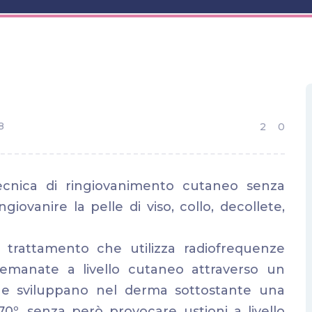
8
2
0
ecnica di ringiovanimento cutaneo senza
ngiovanire la pelle di viso, collo, decollete,
trattamento che utilizza radiofrequenze
 emanate a livello cutaneo attraverso un
e sviluppano nel derma sottostante una
0º, senza però provocare ustioni a livello