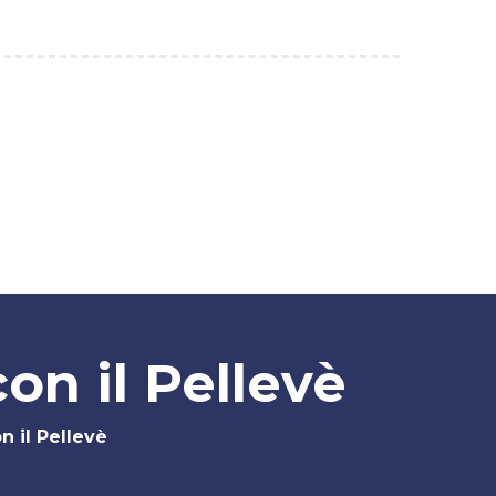
Costi
Lo Studio
Contatti
on il Pellevè
n il Pellevè