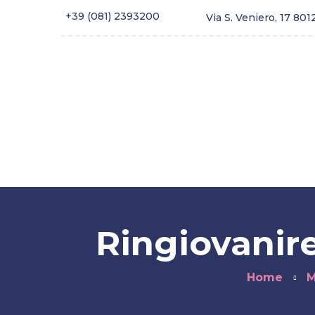
+39 (081) 2393200
Via S. Veniero, 17 801
Home
Chirurgia estetica
Medicina 
Blog
FAQ
Fidelity Card
Ringiovanire
Home
M