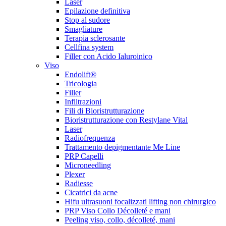
Laser
Epilazione definitiva
Stop al sudore
Smagliature
Terapia sclerosante
Cellfina system
Filler con Acido Ialuroinico
Viso
Endolift®
Tricologia
Filler
Infiltrazioni
Fili di Bioristrutturazione
Bioristrutturazione con Restylane Vital
Laser
Radiofrequenza
Trattamento depigmentante Me Line
PRP Capelli
Microneedling
Plexer
Radiesse
Cicatrici da acne
Hifu ultrasuoni focalizzati lifting non chirurgico
PRP Viso Collo Décolleté e mani
Peeling viso, collo, décolleté, mani