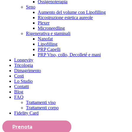
Ossigenoterapia
Seno
Aumento del volume con Lipofilling
Ricostruzione estetica aureole
Plexer
Microneedling
Rigenerativa e staminali
Nanofat
Lipofilling
PRP Capelli
PRP Viso, collo, Decolleté e mani
Longevity
Tricologia
Dimagrimento
Costi
Lo Studio
Contatti
Blog
FAQ
Trattamenti viso
Trattamenti corpo
Fidelity Card
Prenota