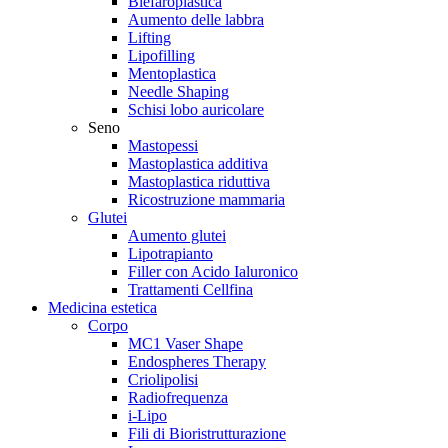
Blefaroplastica
Aumento delle labbra
Lifting
Lipofilling
Mentoplastica
Needle Shaping
Schisi lobo auricolare
Seno
Mastopessi
Mastoplastica additiva
Mastoplastica riduttiva
Ricostruzione mammaria
Glutei
Aumento glutei
Lipotrapianto
Filler con Acido Ialuronico
Trattamenti Cellfina
Medicina estetica
Corpo
MC1 Vaser Shape
Endospheres Therapy
Criolipolisi
Radiofrequenza
i-Lipo
Fili di Bioristrutturazione