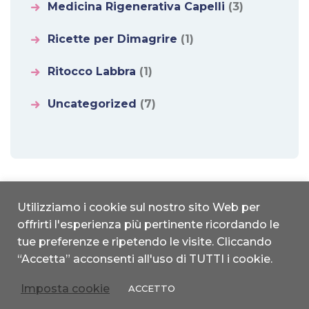
Medicina Rigenerativa Capelli
(3)
Ricette per Dimagrire
(1)
Ritocco Labbra
(1)
Uncategorized
(7)
Utilizziamo i cookie sul nostro sito Web per
offrirti l'esperienza più pertinente ricordando le
studionice.it | Copyright 2022 © All Rights reserved | Designed by
tue preferenze e ripetendo le visite. Cliccando
MDL|Global
“Accetta” acconsenti all'uso di TUTTI i cookie.
Privacy Policy
|
Cookie Policy
Imposta cookie
ACCETTO
Prenota