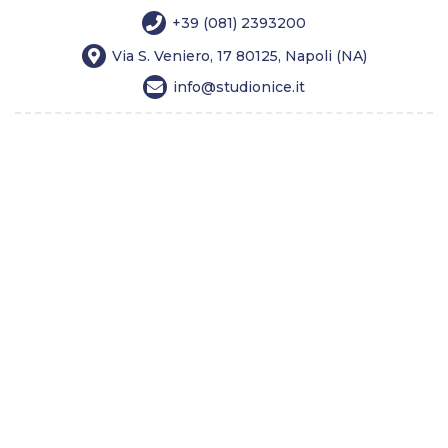
+39 (081) 2393200
Via S. Veniero, 17 80125, Napoli (NA)
info@studionice.it
Home
Chirurgia estetica
Medicina estetica
Longevity
Tricologia
Dimagrimento
Costi