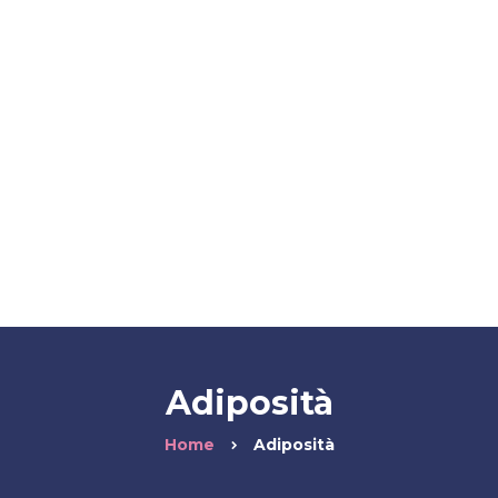
Lo Studio
Contatti
Blog
FAQ
Fidelity Card
Adiposità
Home
Adiposità