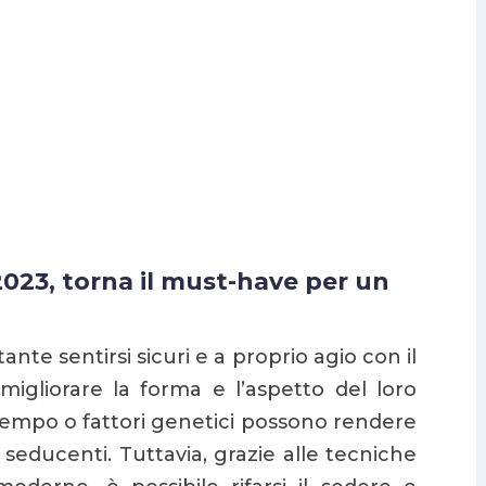
na il must-have
edere alla brasiliana
2023, torna il must-have per un
tante sentirsi sicuri e a proprio agio con il
migliorare la forma e l’aspetto del loro
empo o fattori genetici possono rendere
o seducenti. Tuttavia, grazie alle tecniche