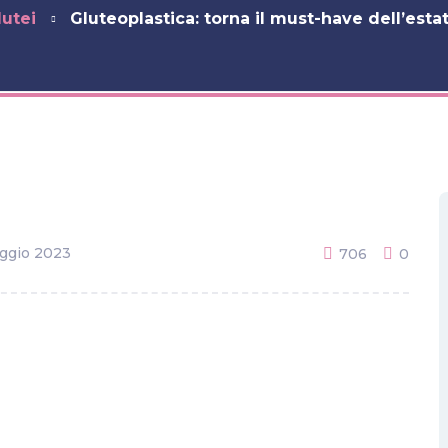
lutei
Gluteoplastica: torna il must-have dell’estat
ggio 2023
706
0