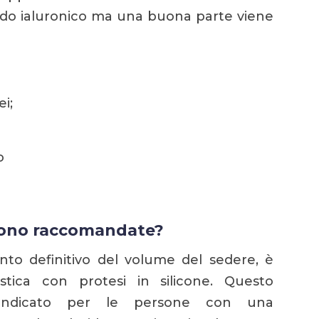
cido ialuronico ma una buona parte viene
i;
o
 sono raccomandate?
o definitivo del volume del sedere, è
astica con protesi in silicone. Questo
 indicato per le persone con una