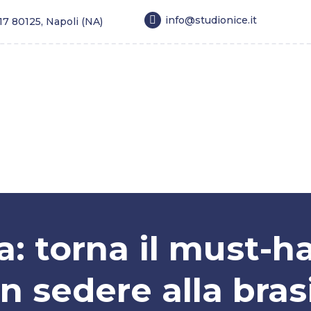
info@studionice.it
 17 80125, Napoli (NA)
estetica
Longevity
Tricologia
Dimagrimento
a: torna il must-ha
n sedere alla bras