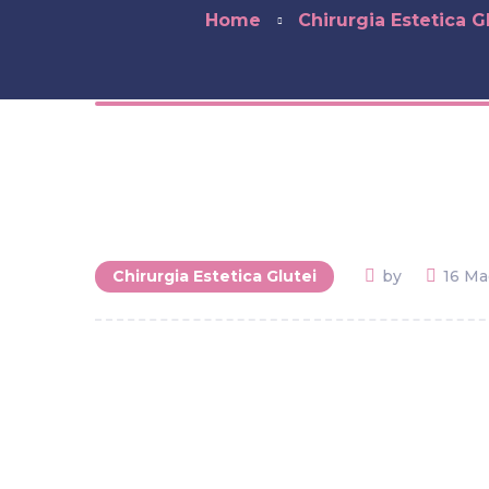
Home
Chirurgia Estetica G
Chirurgia Estetica Glutei
by
16 Ma