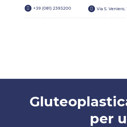
+39 (081) 2393200
Via S. Veniero,
Home
Chirurgia estetica
Medicina 
Blog
FAQ
Fidelity Card
Gluteoplastic
per u