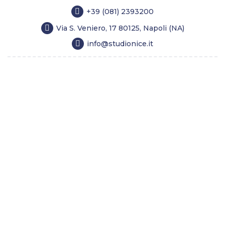
+39 (081) 2393200
Via S. Veniero, 17 80125, Napoli (NA)
info@studionice.it
Home
Chirurgia estetica
Medicina estetica
Longevity
Tricologia
Dimagrimento
Costi
Lo Studio