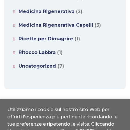
Medicina Rigenerativa
(2)
Medicina Rigenerativa Capelli
(3)
Ricette per Dimagrire
(1)
Ritocco Labbra
(1)
Uncategorized
(7)
Utilizziamo i cookie sul nostro sito Web per
offrirti l'esperienza più pertinente ricordando le
studionice.it | Copyright 2022 © All Rights reserved | Designed by
tue preferenze e ripetendo le visite. Cliccando
MDL|Global