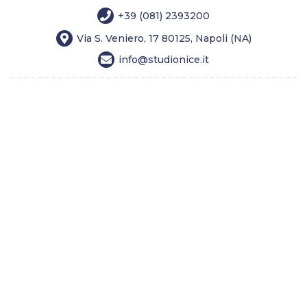
+39 (081) 2393200
Via S. Veniero, 17 80125, Napoli (NA)
info@studionice.it
Home
Chirurgia estetica
Medicina estetica
Longevity
Tricologia
Dimagrimento
Costi