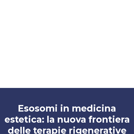
Lo Studio
Contatti
Blog
FAQ
Fidelity Card
Esosomi in medicina
estetica: la nuova frontiera
delle terapie rigenerative