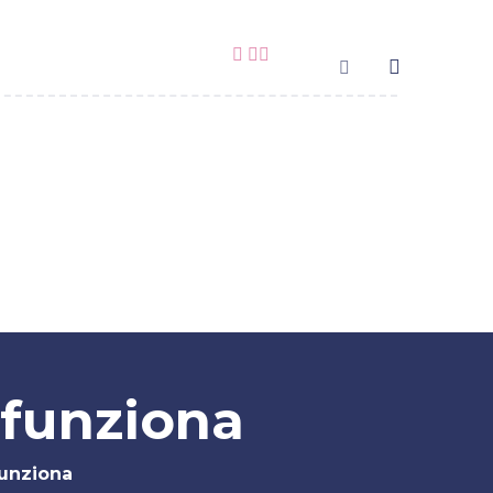
Costi
Lo Studio
Contatti
 funziona
funziona