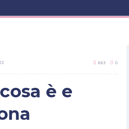
22
663
0
: cosa è e
ona