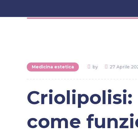
Medicina estetica
by
27 Aprile 20
Criolipolisi
come funzi