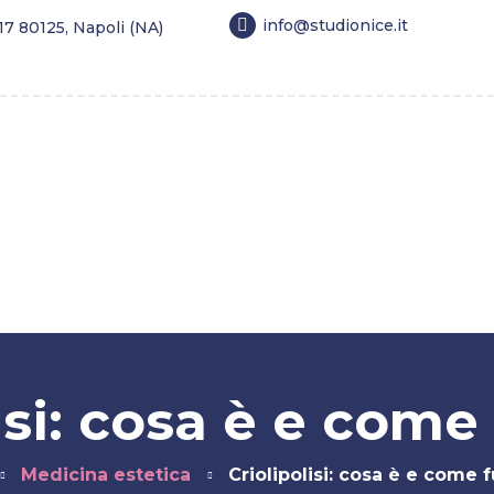
info@studionice.it
 17 80125, Napoli (NA)
estetica
Longevity
Tricologia
Dimagrimento
lisi: cosa è e come
Medicina estetica
Criolipolisi: cosa è e come 