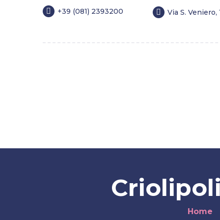
+39 (081) 2393200
Via S. Veniero,
Home
Chirurgia estetica
Medicina 
Blog
FAQ
Fidelity Card
Criolipo
Home