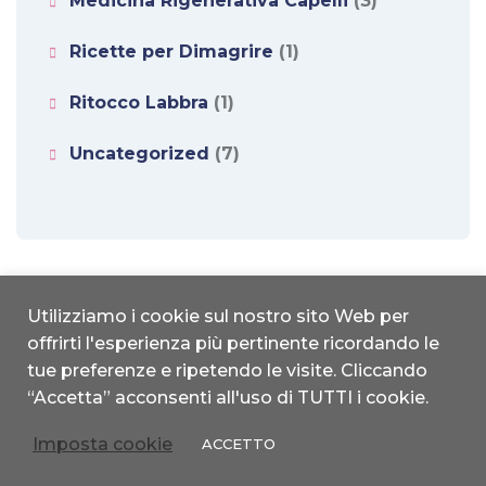
Medicina Rigenerativa Capelli
(3)
Ricette per Dimagrire
(1)
Ritocco Labbra
(1)
Uncategorized
(7)
Utilizziamo i cookie sul nostro sito Web per
offrirti l'esperienza più pertinente ricordando le
studionice.it | Copyright 2022 © All Rights reserved | Designed by
tue preferenze e ripetendo le visite. Cliccando
MDL|Global
“Accetta” acconsenti all'uso di TUTTI i cookie.
Privacy Policy
|
Cookie Policy
Imposta cookie
ACCETTO