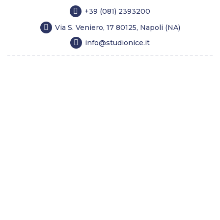
+39 (081) 2393200
Via S. Veniero, 17 80125, Napoli (NA)
info@studionice.it
Home
Chirurgia estetica
Medicina estetica
Longevity
Tricologia
Dimagrimento
Costi
Lo Studio