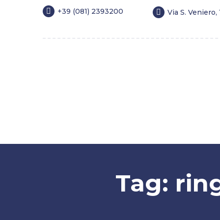
+39 (081) 2393200
Via S. Veniero,
Home
Chirurgia estetica
Medicina 
Blog
FAQ
Fidelity Card
Tag: rin