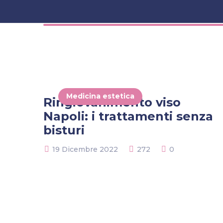
Medicina estetica
Ringiovanimento viso
Napoli: i trattamenti senza
bisturi
19 Dicembre 2022
272
0