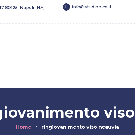
info@studionice.it
 17 80125, Napoli (NA)
estetica
Longevity
Tricologia
Dimagrimento
giovanimento vis
Home
ringiovanimento viso neauvia